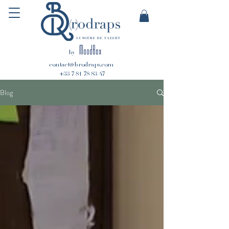
by
contact@brodraps.com
+33 7 81 78 83 47
Blog