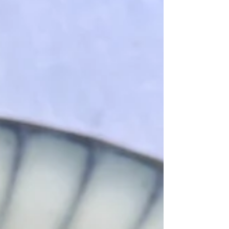
des initiatives engagées comme celle
menée par B(r)odraps par Moodbox en
collaboration avec Lumière de Tazert,
l’art du fil devient un outil de
transformation sociale.