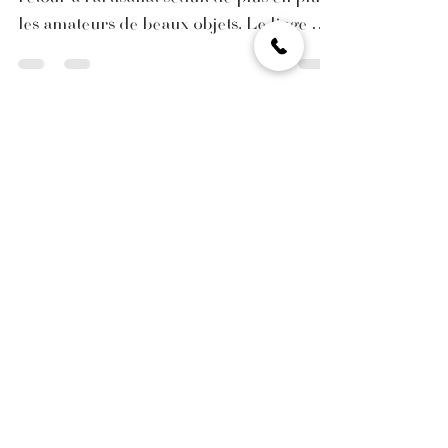
marocain sublime
l’intérieur moderne
À l’heure où décoration rime avec sens, le
retour à l’artisanat séduit de plus en plus
les amateurs de beaux objets. Le linge de
maison brodé à la main s’impose comme
une pièce maîtresse pour ceux qui
souhaitent allier élégance, authenticité et
durabilité dans leur intérieur. Focus sur
un savoir-faire ancestral qui s’intègre
parfaitement aux esthétiques
contemporaines.