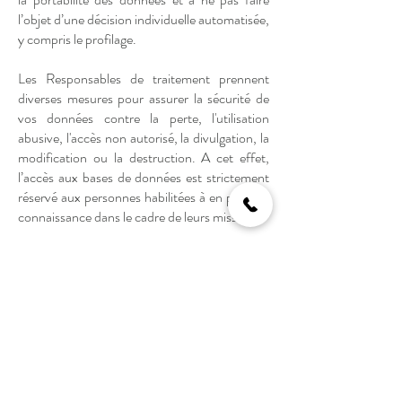
l’objet d’une décision individuelle automatisée,
y compris le profilage.
Les Responsables de traitement prennent
diverses mesures pour assurer la sécurité de
vos données contre la perte, l'utilisation
abusive, l'accès non autorisé, la divulgation, la
modification ou la destruction. A cet effet,
l’accès aux bases de données est strictement
réservé aux personnes habilitées à en prendre
connaissance dans le cadre de leurs missions.
Madame Stéphanie Delord, Présidente de
Moodbox, a également la qualité de
Responsable de La Protection Des Données
(ou D.P.O. acronyme anglais de « Data
Privacy Officer »).
Le D.P.O vous adressera une réponse dans
un délai de 30 jours.