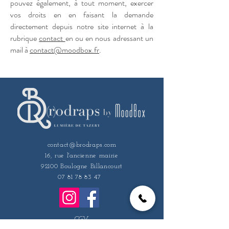
pouvez également, à tout moment, exercer
vos droits en en faisant la demande
directement depuis notre site internet à la
rubrique
contact
en ou en nous adressant un
mail à
contact@moodbox.fr
.
by
contact@brodraps.com
16, rue l'ancienne mairie
92100 Boulogne Billancourt
07 81 78 83 47
CGV