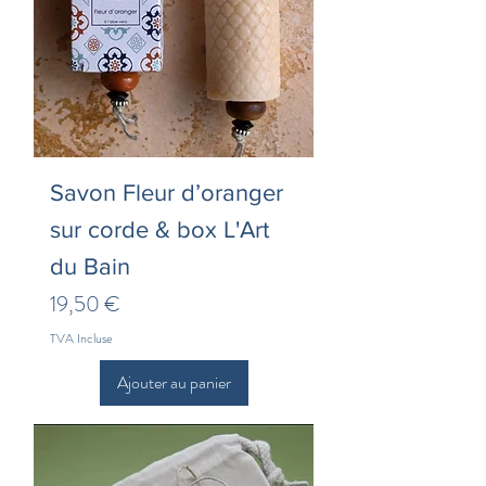
Savon Fleur d’oranger
sur corde & box L'Art
du Bain
Prix
19,50 €
TVA Incluse
Ajouter au panier