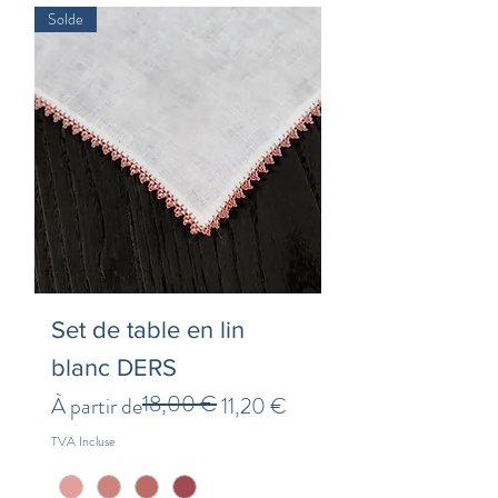
Solde
Set de table en lin
blanc DERS
18,00 €
Prix original
Prix promotionnel
À partir de
11,20 €
TVA Incluse