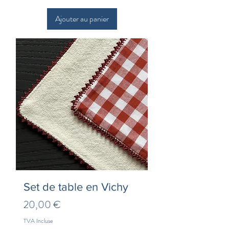
Ajouter au panier
Set de table en Vichy
Prix
20,00 €
TVA Incluse