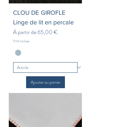
CLOU DE GIROFLE
Linge de lit en percale
Prix promotionnel
À partir de
65,00 €
TVA Incluse
Ajouter au panier