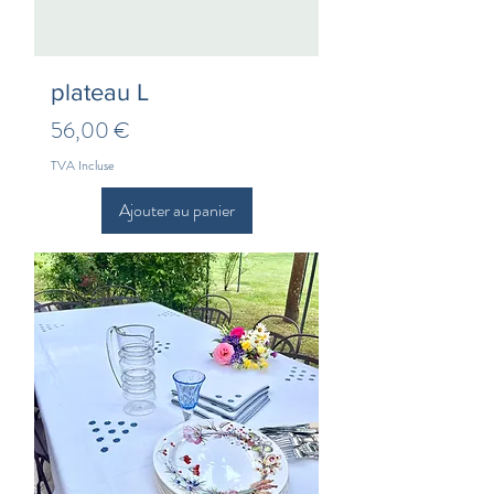
plateau L
Prix
56,00 €
TVA Incluse
Ajouter au panier