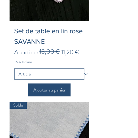
Set de table en lin rose
SAVANNE
18,00 €
Prix original
Prix promotionnel
À partir de
11,20 €
TVA Incluse
Ajouter au panier
Solde