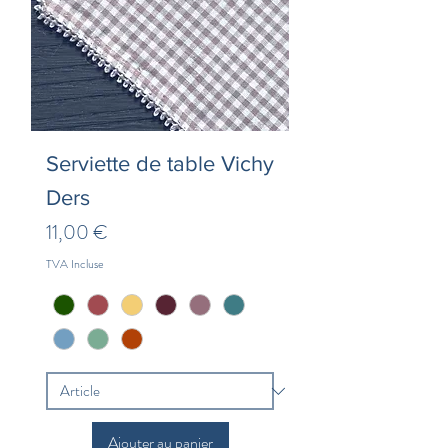
Serviette de table Vichy
Ders
Prix
11,00 €
TVA Incluse
Ajouter au panier