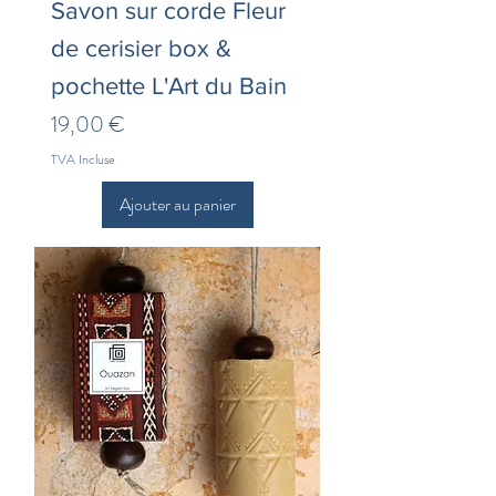
Savon sur corde Fleur
de cerisier box &
pochette L'Art du Bain
Prix
19,00 €
TVA Incluse
Ajouter au panier