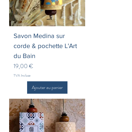
Savon Medina sur
corde & pochette L'Art
du Bain
Prix
19,00 €
TVA Incluse
Ajouter au panier