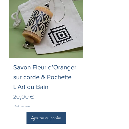
Savon Fleur d’Oranger
sur corde & Pochette
L'Art du Bain
Prix
20,00 €
TVA Incluse
Ajouter au panier