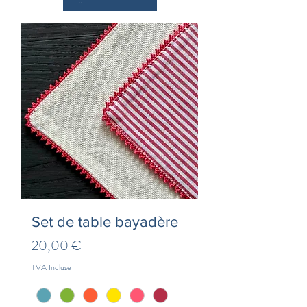
Set de table bayadère
Prix
20,00 €
TVA Incluse