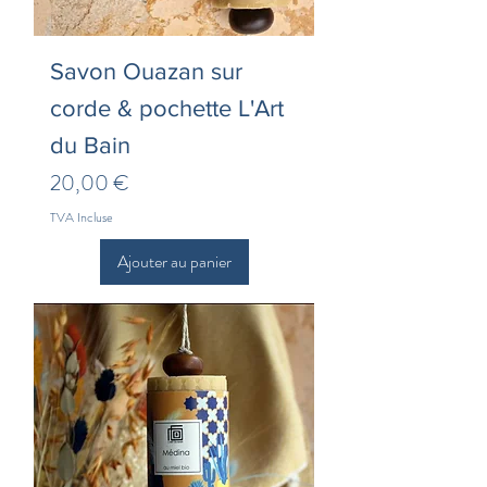
Savon Ouazan sur
corde & pochette L'Art
du Bain
Prix
20,00 €
TVA Incluse
Ajouter au panier