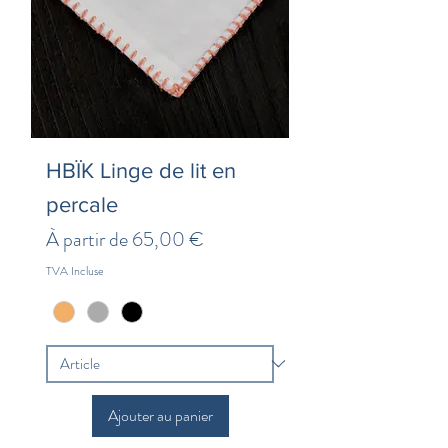
HBÏK Linge de lit en
percale
Prix promotionnel
À partir de
65,00 €
TVA Incluse
Ajouter au panier