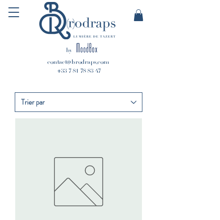
by
contact@brodraps.com
+33 7 81 78 83 47