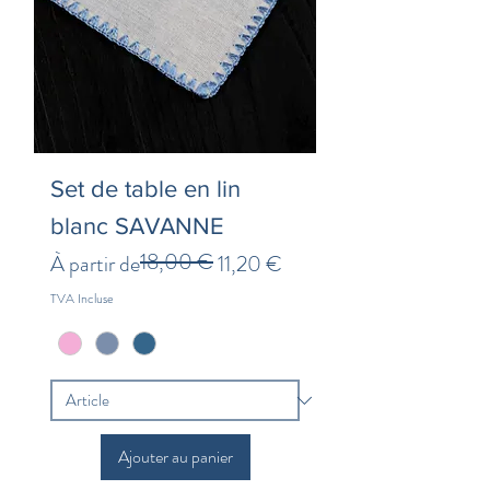
Set de table en lin
blanc SAVANNE
18,00 €
Prix original
Prix promotionnel
À partir de
11,20 €
TVA Incluse
Ajouter au panier