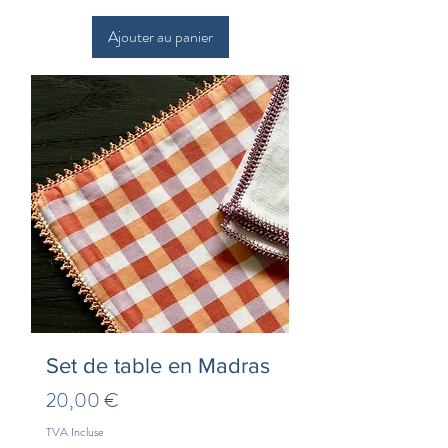
Ajouter au panier
Set de table en Madras
Prix
20,00 €
TVA Incluse