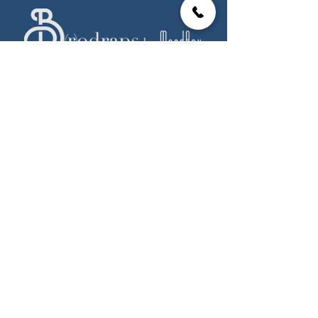
by
contact@brodraps.com
16, rue l'ancienne mairie
92100 Boulogne Billancourt
07 81 78 83 47
CGV
Paiement
Livraison et retour
Mentions légales
Protection des données